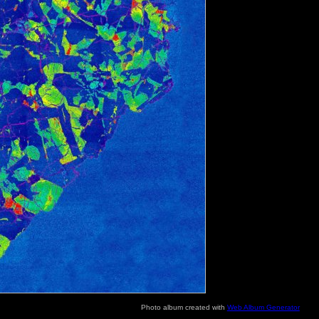
Photo album created with
Web Album Generator