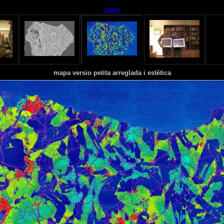
Index
mapa versio petita arreglada i estètica